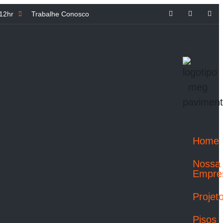
 12hr
Trabalhe Conosco
Home
Nossa
Empre
Projet
Pisos