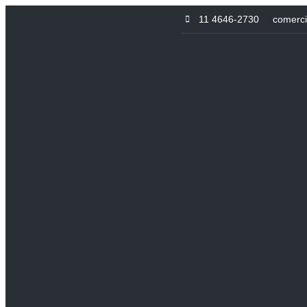
11 4646-2730
comerc