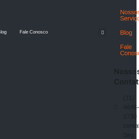
Nosso
Serviç
log
Fale Conosco
Blog
Fale
Conos
Nosso
Conta
(11)
4646
2730
cont
Seg