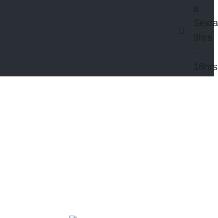
a
Sext
9hrs
-
18hrs