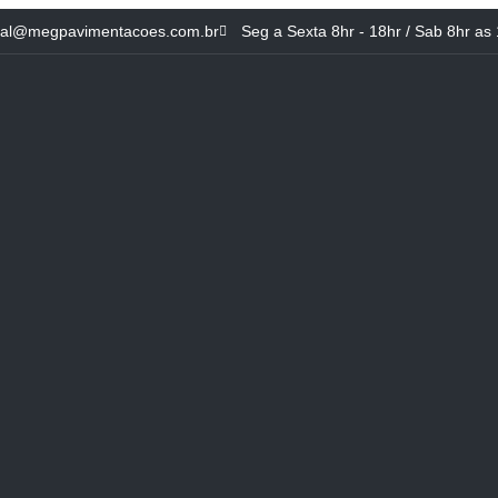
ial@megpavimentacoes.com.br
Seg a Sexta 8hr - 18hr / Sab 8hr as