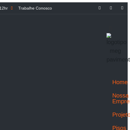
 12hr
Trabalhe Conosco
Home
Nossa
Empre
Projet
Pisos