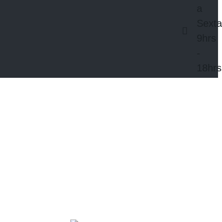
a
Sext
9hrs
-
18hrs