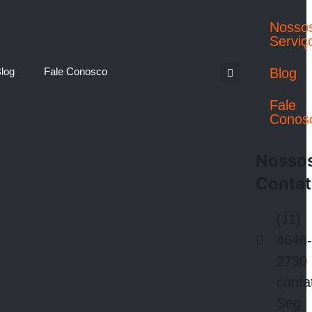
Nosso
Serviç
log
Fale Conosco
Blog
Fale
Conos
Nosso
Conta
(11)
4646
2730
cont
Seg