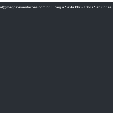
ial@megpavimentacoes.com.br
Seg a Sexta 8hr - 18hr / Sab 8hr as