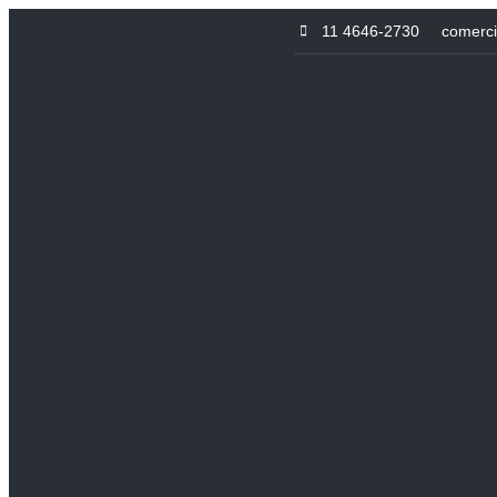
11 4646-2730
comerc